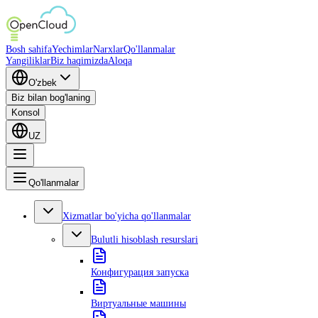
Bosh sahifa
Yechimlar
Narxlar
Qo'llanmalar
Yangiliklar
Biz haqimizda
Aloqa
O'zbek
Biz bilan bog'laning
Konsol
UZ
Qo'llanmalar
Xizmatlar bo'yicha qo'llanmalar
Bulutli hisoblash resurslari
Конфигурация запуска
Виртуальные машины