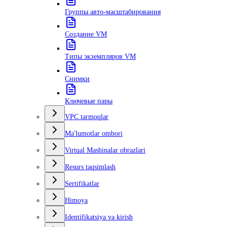
Группы авто-масштабирования
Создание VM
Типы экземпляров VM
Снимки
Ключевые пары
VPC tarmoqlar
Ma'lumotlar ombori
Virtual Mashinalar obrazlari
Resurs taqsimlash
Sertifikatlar
Himoya
Identifikatsiya va kirish