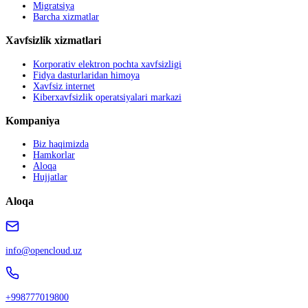
Migratsiya
Barcha xizmatlar
Xavfsizlik xizmatlari
Korporativ elektron pochta xavfsizligi
Fidya dasturlaridan himoya
Xavfsiz internet
Kiberxavfsizlik operatsiyalari markazi
Kompaniya
Biz haqimizda
Hamkorlar
Aloqa
Hujjatlar
Aloqa
info@opencloud.uz
+998777019800