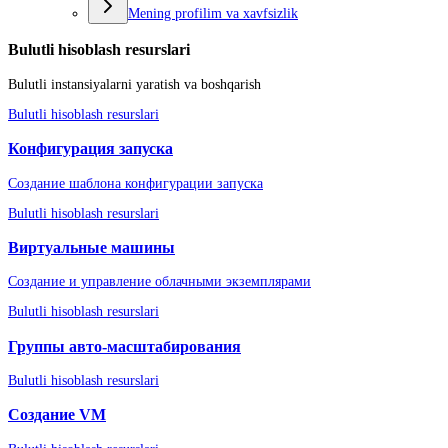
Mening profilim va xavfsizlik
Bulutli hisoblash resurslari
Bulutli instansiyalarni yaratish va boshqarish
Bulutli hisoblash resurslari
Конфигурация запуска
Создание шаблона конфигурации запуска
Bulutli hisoblash resurslari
Виртуальные машины
Создание и управление облачными экземплярами
Bulutli hisoblash resurslari
Группы авто-масштабирования
Bulutli hisoblash resurslari
Создание VM