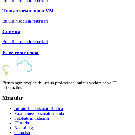
Bulutli hisoblash resurslari
Типы экземпляров VM
Bulutli hisoblash resurslari
Снимки
Bulutli hisoblash resurslari
Ключевые пары
Biznesingiz rivojlanishi uchun professional bulutli yechimlar va IT
infratuzilma.
Xizmatlar
Infratuzilma xizmati sifatida
Zaxira nusxa xizmati sifatida
Falokatdan tiklanish
IT Audit
Konsalting
O'rnatish