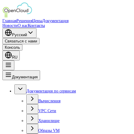
Главная
Решения
Цены
Документация
Новости
О нас
Контакты
Русский
Связаться с нами
Консоль
RU
Документация
Документация по сервисам
Вычисления
VPC Сети
Хранилище
Образы VM