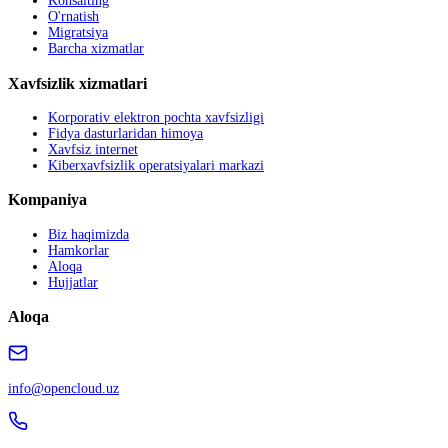
Konsalting
O'rnatish
Migratsiya
Barcha xizmatlar
Xavfsizlik xizmatlari
Korporativ elektron pochta xavfsizligi
Fidya dasturlaridan himoya
Xavfsiz internet
Kiberxavfsizlik operatsiyalari markazi
Kompaniya
Biz haqimizda
Hamkorlar
Aloqa
Hujjatlar
Aloqa
info@opencloud.uz