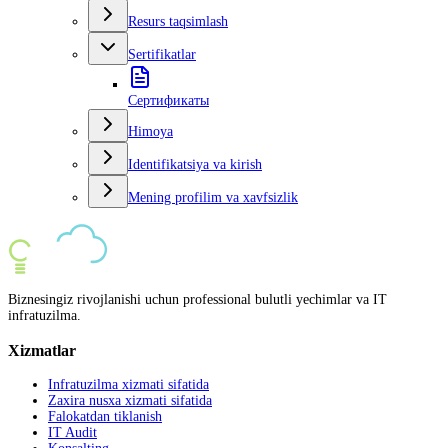
Resurs taqsimlash
Sertifikatlar
Сертификаты
Himoya
Identifikatsiya va kirish
Mening profilim va xavfsizlik
Biznesingiz rivojlanishi uchun professional bulutli yechimlar va IT
infratuzilma.
Xizmatlar
Infratuzilma xizmati sifatida
Zaxira nusxa xizmati sifatida
Falokatdan tiklanish
IT Audit