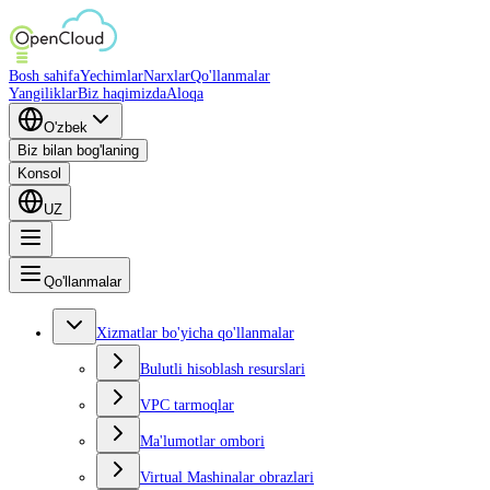
Bosh sahifa
Yechimlar
Narxlar
Qo'llanmalar
Yangiliklar
Biz haqimizda
Aloqa
O'zbek
Biz bilan bog'laning
Konsol
UZ
Qo'llanmalar
Xizmatlar bo'yicha qo'llanmalar
Bulutli hisoblash resurslari
VPC tarmoqlar
Ma'lumotlar ombori
Virtual Mashinalar obrazlari