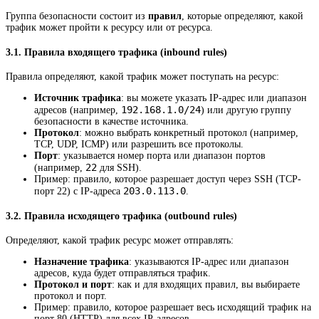
Группа безопасности состоит из
правил
, которые определяют, какой
трафик может пройти к ресурсу или от ресурса.
3.1.
Правила входящего трафика (inbound rules)
Правила определяют, какой трафик может поступать на ресурс:
Источник трафика
: вы можете указать IP-адрес или диапазон
192.168.1.0/24
адресов (например,
) или другую группу
безопасности в качестве источника.
Протокол
: можно выбрать конкретный протокол (например,
TCP, UDP, ICMP) или разрешить все протоколы.
Порт
: указывается номер порта или диапазон портов
22
(например,
для SSH).
Пример: правило, которое разрешает доступ через SSH (TCP-
203.0.113.0
порт 22) с IP-адреса
.
3.2.
Правила исходящего трафика (outbound rules)
Определяют, какой трафик ресурс может отправлять:
Назначение трафика
: указываются IP-адрес или диапазон
адресов, куда будет отправляться трафик.
Протокол и порт
: как и для входящих правил, вы выбираете
протокол и порт.
Пример: правило, которое разрешает весь исходящий трафик на
порт 80 (HTTP) для всех IP-адресов.