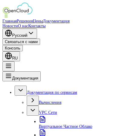
Главная
Решения
Цены
Документация
Новости
О нас
Контакты
Русский
Связаться с нами
Консоль
RU
Документация
Документация по сервисам
Вычисления
VPC Сети
Виртуальное Частное Облако