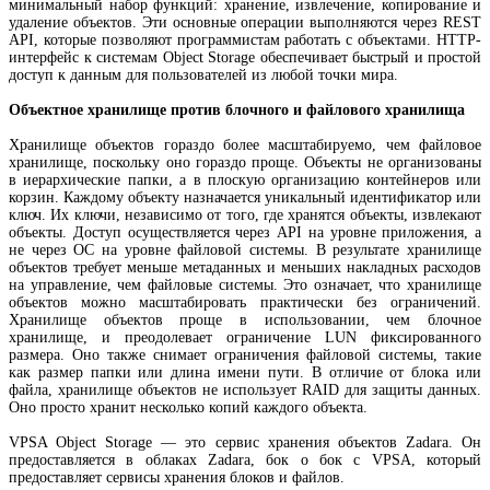
минимальный набор функций: хранение, извлечение, копирование и
удаление объектов. Эти основные операции выполняются через REST
API, которые позволяют программистам работать с объектами. HTTP-
интерфейс к системам Object Storage обеспечивает быстрый и простой
доступ к данным для пользователей из любой точки мира.
Объектное хранилище против блочного и файлового хранилища
Хранилище объектов гораздо более масштабируемо, чем файловое
хранилище, поскольку оно гораздо проще. Объекты не организованы
в иерархические папки, а в плоскую организацию контейнеров или
корзин. Каждому объекту назначается уникальный идентификатор или
ключ. Их ключи, независимо от того, где хранятся объекты, извлекают
объекты. Доступ осуществляется через API на уровне приложения, а
не через ОС на уровне файловой системы. В результате хранилище
объектов требует меньше метаданных и меньших накладных расходов
на управление, чем файловые системы. Это означает, что хранилище
объектов можно масштабировать практически без ограничений.
Хранилище объектов проще в использовании, чем блочное
хранилище, и преодолевает ограничение LUN ​​фиксированного
размера. Оно также снимает ограничения файловой системы, такие
как размер папки или длина имени пути. В отличие от блока или
файла, хранилище объектов не использует RAID для защиты данных.
Оно просто хранит несколько копий каждого объекта.
VPSA Object Storage — это сервис хранения объектов Zadara. Он
предоставляется в облаках Zadara, бок о бок с VPSA, который
предоставляет сервисы хранения блоков и файлов.