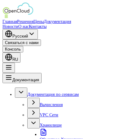
Главная
Решения
Цены
Документация
Новости
О нас
Контакты
Русский
Связаться с нами
Консоль
RU
Документация
Документация по сервисам
Вычисления
VPC Сети
Хранилище