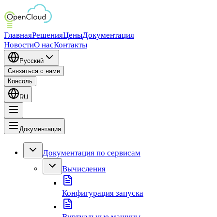
Главная
Решения
Цены
Документация
Новости
О нас
Контакты
Русский
Связаться с нами
Консоль
RU
Документация
Документация по сервисам
Вычисления
Конфигурация запуска
Виртуальные машины