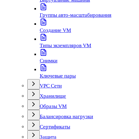
Группы авто-масштабирования
Создание VM
Типы экземпляров VM
Снимки
Ключевые пары
VPC Сети
Хранилище
Образы VM
Балансировка нагрузки
Сертификаты
Защита